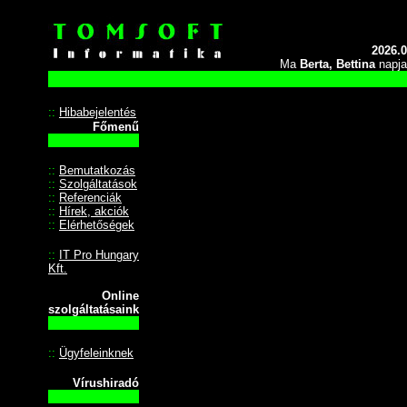
//
2026.0
Ma
Berta, Bettina
napja
::
Hibabejelentés
Főmenű
::
Bemutatkozás
::
Szolgáltatások
::
Referenciák
::
Hírek, akciók
::
Elérhetőségek
::
IT Pro Hungary
Kft.
Online
szolgáltatásaink
::
Ügyfeleinknek
Vírushiradó